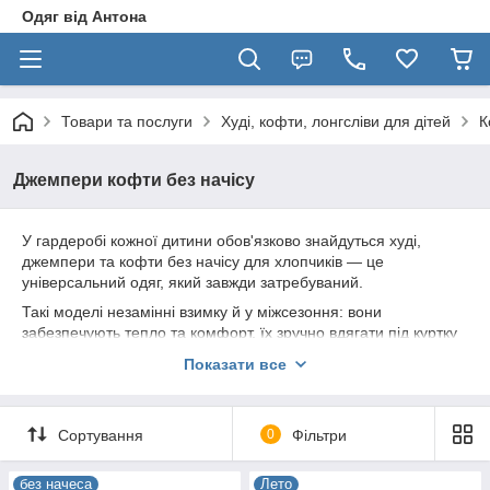
Одяг від Антона
Товари та послуги
Худі, кофти, лонгсліви для дітей
К
Джемпери кофти без начісу
У гардеробі кожної дитини обов'язково знайдуться худі,
джемпери та кофти без начісу для хлопчиків — це
універсальний одяг, який завжди затребуваний.
Такі моделі незамінні взимку й у міжсезоння: вони
забезпечують тепло та комфорт, їх зручно вдягати під куртку
або носити як верхній одяг у прохолодну, але не надто
Показати все
холодну погоду. Практичні та стильні, вони підходять для
будь-якого випадку та легко поєднуються з іншими
елементами гардеробу.
Сортування
0
Фільтри
без начеса
Лето