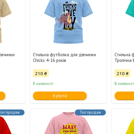
івчинки
Стильна футболка для дівчинки
Стильна 
Chicks 4-16 років
Тропічна 
210 ₴
210 ₴
В наявності
В наявност
Купити
Топ продаж
Топ продаж