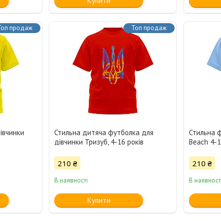
Купити
Топ продаж
Топ продаж
івчинки
Стильна дитяча футболка для
Стильна 
дівчинки Тризуб, 4-16 років
Beach 4-1
210 ₴
210 ₴
В наявності
В наявност
Купити