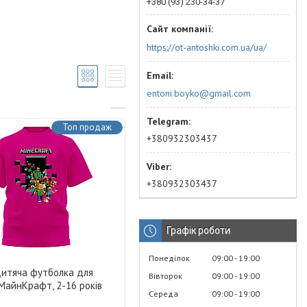
+380 (93) 230-34-37
https://ot-antoshki.com.ua/ua/
entoni.boyko@gmail.com
Топ продаж
+380932303437
+380932303437
Графік роботи
Понеділок
09:00
19:00
дитяча футболка для
Вівторок
09:00
19:00
МайнКрафт, 2-16 років
Середа
09:00
19:00