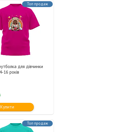
Топ продаж
футболка для дівчинки
4-16 років
і
Купити
Топ продаж