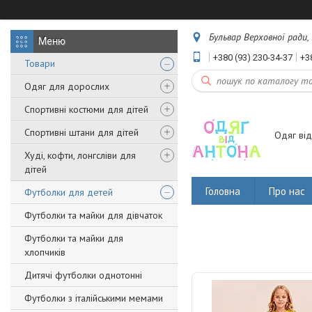
Бульвар Верховної ради, 
+380 (93) 230-34-37
+3
Товари
Одяг для дорослих
Спортивні костюми для дітей
Спортивні штани для дітей
Одяг від
Худі, кофти, лонгсліви для
дітей
Головна
Про нас
Футболки для детей
Футболки та майки для дівчаток
Футболки та майки для
хлопчиків
Дитячі футболки однотонні
Футболки з італійськими мемами