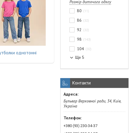
Розмір дитячого одягу
80
11
86
32
92
32
98
143
104
32
утболки однотонні
Ще 5
Контакти
Бульвар Верховної ради, 34, Київ,
Україна
+380 (93) 230-34-37