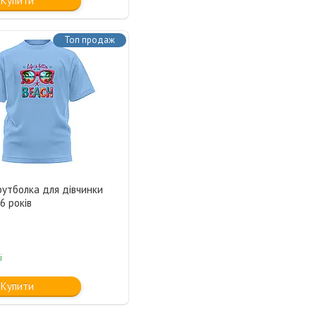
Купити
Топ продаж
футболка для дівчинки
6 років
і
Купити