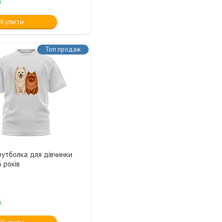
і
Купити
Топ продаж
футболка для дівчинки
6 років
і