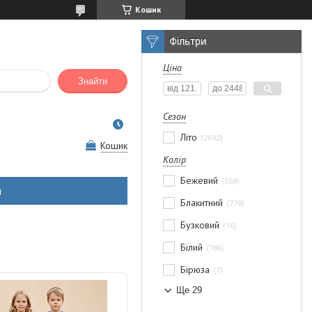
Кошик
Фільтри
Ціна
Знайти
Сезон
Літо
2692
Кошик
Колір
Бежевий
558
н
Блакитний
778
Бузковий
16
Білий
786
Бірюза
7
Ще 29