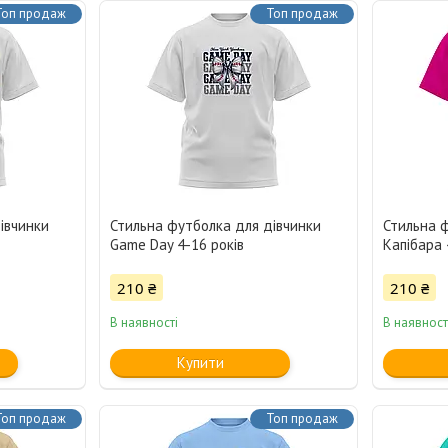
Топ продаж
Топ продаж
івчинки
Стильна футболка для дівчинки
Стильна 
Game Day 4-16 років
Капібара 
210 ₴
210 ₴
В наявності
В наявност
Купити
Топ продаж
Топ продаж