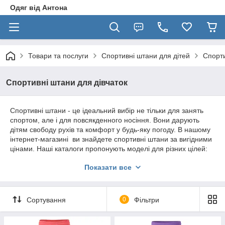
Одяг від Антона
Товари та послуги
Спортивні штани для дітей
Спорти
Спортивні штани для дівчаток
Спортивні штани - це ідеальний вибір не тільки для занять
спортом, але і для повсякденного носіння. Вони дарують
дітям свободу рухів та комфорт у будь-яку погоду. В нашому
інтернет-магазині ви знайдете спортивні штани за вигідними
цінами. Наші каталоги пропонують моделі для різних цілей:
від прогулянок на свіжому повітрі до занять спортом як у
Показати все
приміщенні, так і на вулиці.
Детальніше: https://ot-
antoshki.com.ua/ua/g84474216-sportivnye-shtany-dlya
Сортування
0
Фільтри