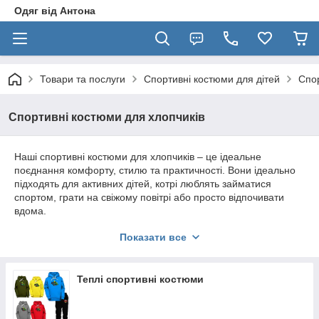
Одяг від Антона
Товари та послуги
Спортивні костюми для дітей
Спор
Спортивні костюми для хлопчиків
Наші спортивні костюми для хлопчиків – це ідеальне
поєднання комфорту, стилю та практичності. Вони ідеально
підходять для активних дітей, котрі люблять займатися
спортом, грати на свіжому повітрі або просто відпочивати
вдома.
Сучасні матеріали та продуманий крій забезпечують відмінну
Показати все
свободу рухів та максимальний комфорт, роблячи костюми
ідеальним вибором для будь-якого заняття.
Теплі спортивні костюми