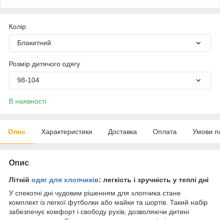
Колір
Блакитний
Розмір дитячого одягу
98-104
В наявності
Опис
Характеристики
Доставка
Оплата
Умови п
Опис
Літній
одяг для хлопчиків
: легкість і зручність у теплі дні
У спекотні дні чудовим рішенням для хлопчика стане
комплект із легкої футболки або майки та шортів. Такий набір
забезпечує комфорт і свободу рухів, дозволяючи дитині