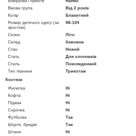
Візерунки і принти
Напис
Вікова група
Від 2 років
Колір
Блакитний
Розмір дитячого одягу (за
98-104
зростом)
Сезон
Літо
Склад
бавовна
Стан
Новий
Стать
Для хлопчиків
Стиль
Повсякденний
Тип тканини
Трикотаж
Костюм
Жилетка
Ні
Кофта
Ні
Піджак
Ні
Сорочка
Ні
Футболка
Так
Шорти, бриджі
Так
Штани
Ні