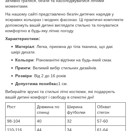
активно гратися, бігати та насолоджуватися літніми
моментами.
На нашому сайті представлено безліч дитячих нарядів у
яскравих кольорах і модних фасонах. Ці практичні комплекти
допоможуть вашій дитині виглядати стильно та почуватися
комфортно в будь-яку літню погоду.
Характеристики:
Матеріал
: Легка, приємна до тіла тканина, що дає
шкірі дихати.
Кольори
: Різноманітні відтінки на будь-який смак.
Принти
: Великий вибір стильних дизайнів.
Розміри
: Від 2 до 16 років
Допустима похибка
±1 см.
Вибирайте зручні та стильні літні костюми, які подарують
вашій дитині комфорт і свободу в спекотні дні!
Рост
Довжина по
Ширина
Обхват
спинці
футболки
стегон
98-104
40
32
57-60
110-116
44
34
61-64