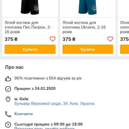
Літній костюм для
Літній костюм для
Літн
хлопчика Пес Патрон, 2-
хлопчика Ukraine, 2-16
хлоп
16 років
років
рокі
375
375
375
₴
₴
Купити
Купити
Про нас
96% позитивних з 654 відгуків за рік
Працює з 24.01.2020
м. Київ
Бульвар Верховної ради, 34, Київ, Україна
Контакти
Сьогодні працює з 09:00 до 19:00
Показати весь графік роботи