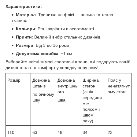
Характеристики:
Матеріал
: Тринитка на флісі — щільна та тепла
тканина.
Кольори
: Різні варіанти в асортименті.
Принти
: Великий вибір стильних дизайнів.
Розміри
: Від 3 до 16 років
Допустима похибка
: ±1 см.
Вибирайте якісні зимові спортивні штани, які подарують вашій
дитині тепло та комфорт у холодну пору року!
Розмір
Довжина
Довжина
Ширина
Пояс у
штанів
внутрішнь
стегон
ненатягнут
ого
(лінія
ому стані
по бічному
середини
шву
шва
між
поясом і
швом
паху)
110
63
48
34
23