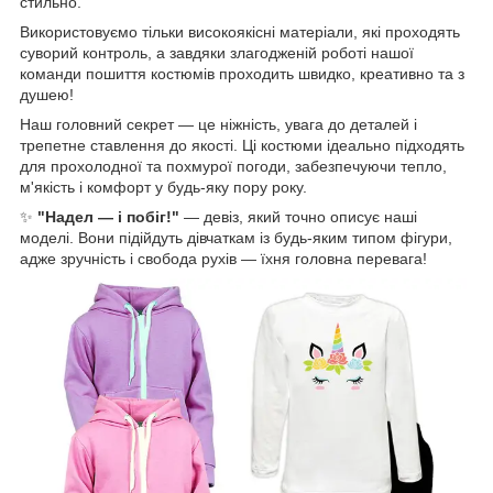
стильно.
Використовуємо тільки високоякісні матеріали, які проходять
суворий контроль, а завдяки злагодженій роботі нашої
команди пошиття костюмів проходить швидко, креативно та з
душею!
Наш головний секрет — це ніжність, увага до деталей і
трепетне ставлення до якості. Ці костюми ідеально підходять
для прохолодної та похмурої погоди, забезпечуючи тепло,
м'якість і комфорт у будь-яку пору року.
✨
"Надел — і побіг!"
— девіз, який точно описує наші
моделі. Вони підійдуть дівчаткам із будь-яким типом фігури,
адже зручність і свобода рухів — їхня головна перевага!