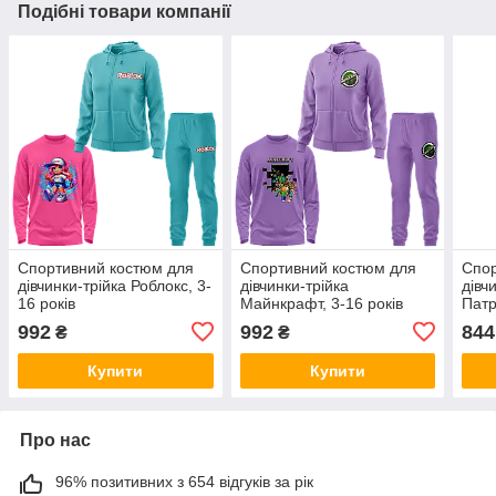
Подібні товари компанії
Спортивний костюм для
Спортивний костюм для
Спор
дівчинки-трійка Роблокс, 3-
дівчинки-трійка
дівч
16 років
Майнкрафт, 3-16 років
Патр
992
992
844
₴
₴
Купити
Купити
Про нас
96% позитивних з 654 відгуків за рік