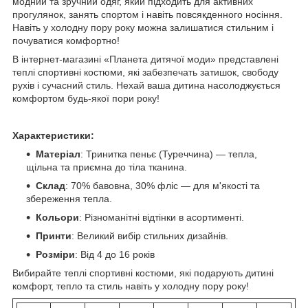
модний та зручний одяг, який підходить для активних
прогулянок, занять спортом і навіть повсякденного носіння.
Навіть у холодну пору року можна залишатися стильним і
почуватися комфортно!
В інтернет-магазині «Планета дитячої моди» представлені
теплі спортивні костюми, які забезпечать затишок, свободу
рухів і сучасний стиль. Нехай ваша дитина насолоджується
комфортом будь-якої пори року!
Характеристики:
Матеріал
: Тринитка пеньє (Туреччина) — тепла,
щільна та приємна до тіла тканина.
Склад
: 70% бавовна, 30% фліс — для м'якості та
збереження тепла.
Кольори
: Різноманітні відтінки в асортименті.
Принти
: Великий вибір стильних дизайнів.
Розміри
: Від 4 до 16 років
Вибирайте теплі спортивні костюми, які подарують дитині
комфорт, тепло та стиль навіть у холодну пору року!