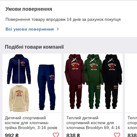
Умови повернення
Повернення товару впродовж 14 днів за рахунок покупця
Всі умови повернення
Подібні товари компанії
Дитячий спортивний
Теплий дитячий
Тепл
костюм для хлопчика-
спортивний костюм для
спор
трійка Brooklyn, 3-16 років
хлопчика Brooklyn 69, 4-16
хлоп
років
Патр
992
838
838
₴
₴