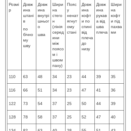
Розмі
Довж
Довж
Шири
Пояс
Довж
Довж
Шири
р
ина
ина
на
у
ина
ина
на
штані
внутрі
стего
ненат
кофт
рукав
кофт
в
шньог
н
ягнут
и по
а від
и під
о
(лінія
ому
спині
шва
пахва
по
серед
стані
від
плеча
ми
бічно
шва
ини
плеча
му
між
до
шву
поясо
низу
м і
швом
паху)
110
63
48
34
23
44
39
35
116
66
51
34
23
47
41
36
122
73
54
37
25
50
44
39
128
78
58
37
25
52
47
40
134
82
63
40
28
55
51
43