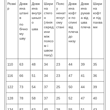
Розмі
Довж
Довж
Шири
Пояс
Довж
Довж
Шири
р
ина
ина
на
у
ина
ина
на
штані
внутрі
стего
ненат
кофт
рукав
кофт
в
шньог
н
ягнут
и по
а від
и під
о
(лінія
ому
спині
шва
пахва
по
серед
стані
від
плеча
ми
бічно
шва
ини
плеча
му
між
до
шву
поясо
низу
м і
швом
паху)
110
63
48
34
23
44
39
35
116
66
51
34
23
47
41
36
122
73
54
37
25
50
44
39
128
78
58
37
25
52
47
40
134
82
63
40
28
55
51
43