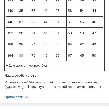
140
85
66
40
28
58
54
44
146
87
68
44
31
61
56
46
152
90
71
44
31
63
59
47
158
95
74
48
33
65
62
49
164
99
78
48
33
67
65
50
+-1см допустима похибка
Наша особливість!
Ми виробники! Ми можемо забезпечити будь-яку кількість,
будь-які моделі, принтування і великий асортимент кольорів
Приховати