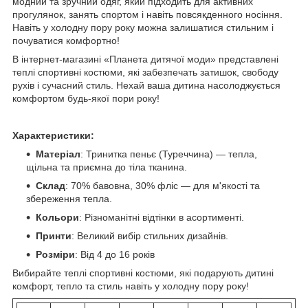
модний та зручний одяг, який підходить для активних
прогулянок, занять спортом і навіть повсякденного носіння.
Навіть у холодну пору року можна залишатися стильним і
почуватися комфортно!
В інтернет-магазині «Планета дитячої моди» представлені
теплі спортивні костюми, які забезпечать затишок, свободу
рухів і сучасний стиль. Нехай ваша дитина насолоджується
комфортом будь-якої пори року!
Характеристики:
Матеріал
: Тринитка пеньє (Туреччина) — тепла,
щільна та приємна до тіла тканина.
Склад
: 70% бавовна, 30% фліс — для м'якості та
збереження тепла.
Кольори
: Різноманітні відтінки в асортименті.
Принти
: Великий вибір стильних дизайнів.
Розміри
: Від 4 до 16 років
Вибирайте теплі спортивні костюми, які подарують дитині
комфорт, тепло та стиль навіть у холодну пору року!