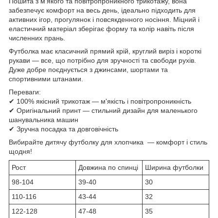
Пошита з м'якого та повітропроникного трикотажу, вона
забезпечує комфорт на весь день, ідеально підходить для
активних ігор, прогулянок і повсякденного носіння. Міцний і
еластичний матеріал зберігає форму та колір навіть після
численних прань.
Футболка має класичний прямий крій, круглий виріз і короткі
рукави — все, що потрібно для зручності та свободи рухів.
Дуже добре поєднується з джинсами, шортами та
спортивними штанами.
Переваги:
✔ 100% якісний трикотаж — м'якість і повітропроникність
✔ Оригінальний принт — стильний дизайн для маленького
шанувальника машин
✔ Зручна посадка та довговічність
Вибирайте дитячу футболку для хлопчика — комфорт і стиль
щодня!
Рост
Довжина по спинці
Ширина футболки
98-104
39-40
30
110-116
43-44
32
122-128
47-48
35