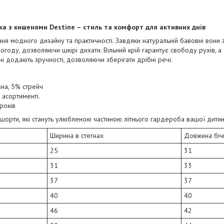
ка з кишенями Destine – стиль та комфорт для активних днів
ня модного дизайну та практичності. Завдяки натуральній бавовні вони
огоду, дозволяючи шкірі дихати. Вільний крій гарантує свободу рухів, а
ні додають зручності, дозволяючи зберігати дрібні речі.
вна, 5% стрейч
в асортименті.
 років
і шорти, які стануть улюбленою частиною літнього гардероба вашої дитин
Ширина в стегнах
Довжина біч
25
31
31
33
37
37
40
40
46
42