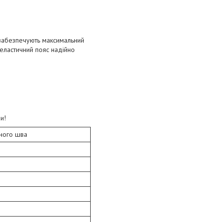
 забезпечують максимальний
 еластичний пояс надійно
и!
ного шва