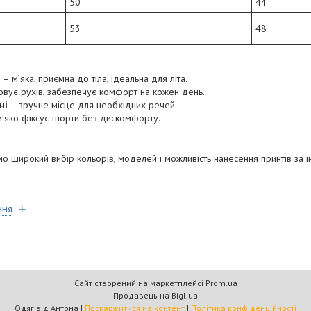
50
44
53
48
а
– м’яка, приємна до тіла, ідеальна для літа.
овує рухів, забезпечує комфорт на кожен день.
ні
– зручне місце для необхідних речей.
’яко фіксує шорти без дискомфорту.
 широкий вибір кольорів, моделей і можливість нанесення принтів за 
ння
Сайт створений на маркетплейсі
Prom.ua
Продавець на Bigl.ua
Одяг від Антона |
Поскаржитися на контент
|
Політика конфіденційності