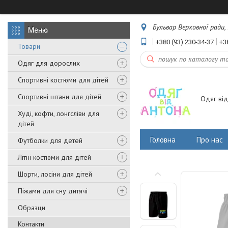
Бульвар Верховної ради, 
+380 (93) 230-34-37
+3
Товари
Одяг для дорослих
Спортивні костюми для дітей
Спортивні штани для дітей
Одяг від
Худі, кофти, лонгсліви для
дітей
Головна
Про нас
Футболки для детей
Літні костюми для дітей
Шорти, лосіни для дітей
Піжами для сну дитячі
Образци
Контакти