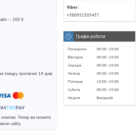
+380932303437
айті — 200 ₴
Графік роботи
Понеділок
09:00
19:00
Вівторок
09:00
19:00
Середа
09:00
19:00
я товару протягом 14 днів
Четвер
09:00
19:00
Пʼятниця
10:00
19:00
Субота
09:00
19:00
Неділя
Вихідний
і платежі. Тепер ви можете
аючи сайту.