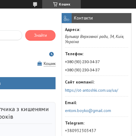
Кошик
Контакти
Знайти
Бульвар Верховної ради, 34, Київ,
Україна
+380 (93) 230-34-37
Кошик
+380 (93) 230-34-37
н
https://ot-antoshki.com.ua/ua/
пчика з кишенями
entoni.boyko@gmail.com
років
+380932303437