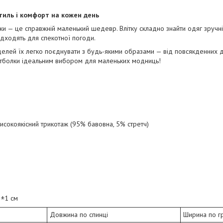
тиль і комфорт на кожен день
и — це справжній маленький шедевр. Влітку складно знайти одяг зручніш
ідходять для спекотної погоди.
делей їх легко поєднувати з будь-якими образами — від повсякденних д
футболки ідеальним вибором для маленьких модниць!
високоякісний трикотаж (95% бавовна, 5% стретч)
: ±1 см
Довжина по спинці
Ширина по г