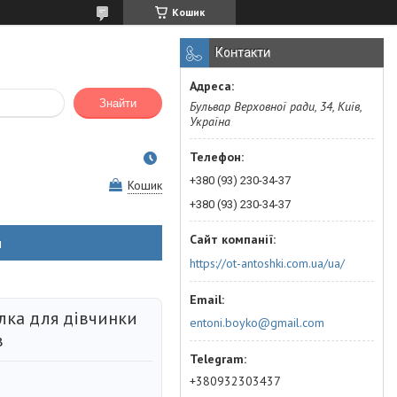
Кошик
Контакти
Знайти
Бульвар Верховної ради, 34, Київ,
Україна
+380 (93) 230-34-37
Кошик
+380 (93) 230-34-37
н
https://ot-antoshki.com.ua/ua/
лка для дівчинки
entoni.boyko@gmail.com
в
+380932303437