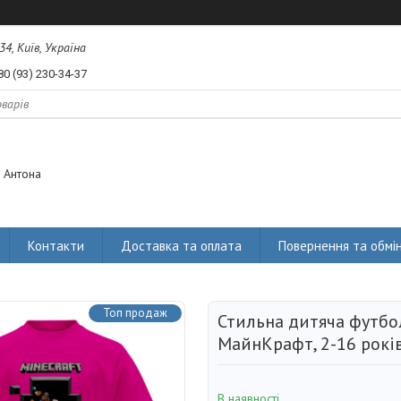
34, Київ, Україна
80 (93) 230-34-37
 Антона
Контакти
Доставка та оплата
Повернення та обмі
Топ продаж
Стильна дитяча футбо
МайнКрафт, 2-16 рокі
В наявності