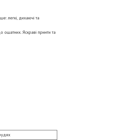
е: легкі, дихаючі та
о ошатних. Яскраві принти та
рудях