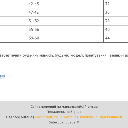
42-43
32
47-48
35
51-52
38
55-56
40
59-60
44
безпечити будь-яку кількість, будь-які моделі, принтування і великий а
ння
Сайт створений на маркетплейсі
Prom.ua
Продавець на Bigl.ua
Одяг від Антона |
Поскаржитися на контент
|
Політика конфіденційності
Select Language
▼