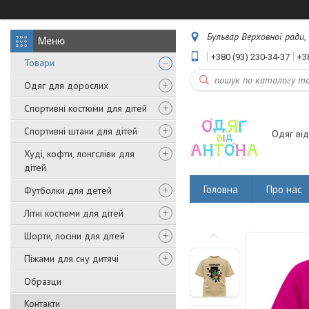
Бульвар Верховної ради, 
+380 (93) 230-34-37
+3
Товари
Одяг для дорослих
Спортивні костюми для дітей
Спортивні штани для дітей
Одяг від
Худі, кофти, лонгсліви для
дітей
Головна
Про нас
Футболки для детей
Літні костюми для дітей
Шорти, лосіни для дітей
Піжами для сну дитячі
Образци
Контакти