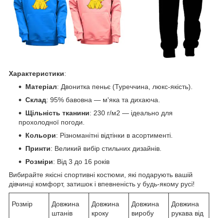
Характеристики
:
Матеріал
: Двонитка пеньє (Туреччина, люкс-якість).
Склад
: 95% бавовна — м'яка та дихаюча.
Щільність тканини
: 230 г/м2 — ідеально для
прохолодної погоди.
Кольори
: Різноманітні відтінки в асортименті.
Принти
: Великий вибір стильних дизайнів.
Розміри
: Від 3 до 16 років
Вибирайте якісні спортивні костюми, які подарують вашій
дівчинці комфорт, затишок і впевненість у будь-якому русі!
Розмір
Довжина
Довжина
Довжина
Довжина
штанів
кроку
виробу
рукава від