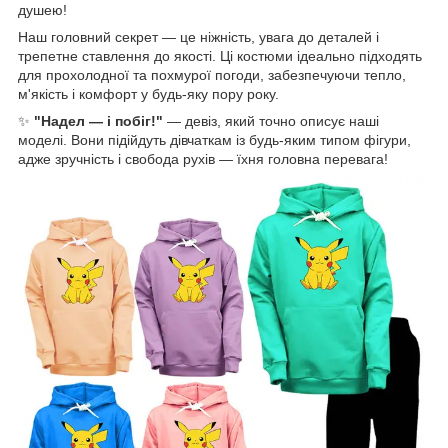
душею!
Наш головний секрет — це ніжність, увага до деталей і
трепетне ставлення до якості. Ці костюми ідеально підходять
для прохолодної та похмурої погоди, забезпечуючи тепло,
м'якість і комфорт у будь-яку пору року.
✨
"Надел — і побіг!"
— девіз, який точно описує наші
моделі. Вони підійдуть дівчаткам із будь-яким типом фігури,
адже зручність і свобода рухів — їхня головна перевага!