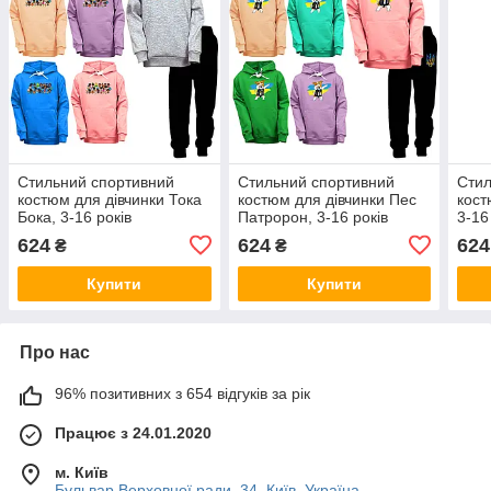
Стильний спортивний
Стильний спортивний
Стил
костюм для дівчинки Тока
костюм для дівчинки Пес
кост
Бока, 3-16 років
Патророн, 3-16 років
3-16
624
624
624
₴
₴
Купити
Купити
Про нас
96% позитивних з 654 відгуків за рік
Працює з 24.01.2020
м. Київ
Бульвар Верховної ради, 34, Київ, Україна