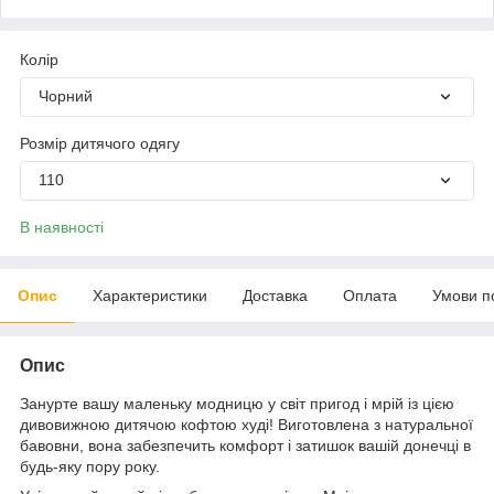
Колір
Чорний
Розмір дитячого одягу
110
В наявності
Опис
Характеристики
Доставка
Оплата
Умови п
Опис
Занурте вашу маленьку модницю у світ пригод і мрій із цією
дивовижною дитячою кофтою худі! Виготовлена з натуральної
бавовни, вона забезпечить комфорт і затишок вашій донечці в
будь-яку пору року.