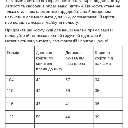
Унікальний дизайн із зображенням літака Мрія додасть нотку
легкості та свободи в образ вашої дитини. Ця кофта стане не
тільки стильним елементом гардероба, але й джерелом
натхнення для маленької дівчинки, допомагаючи їй мріяти
про великі та яскраві майбутні польоту.
Придбайте цю кофту худі для вашої малечі прямо зараз і
подаруйте їй не тільки якісний і зручний одяг, але й
можливість зануритися у світ фантазій і пригод щодня!
Розмір
Довжина
Довжина
Ширина
кофти по
рукава від
кофти під
спині від
шва плеча
пахвами
плеча до низу
104
42
37
34
110
44
39
35
116
47
41
36
122
50
44
39