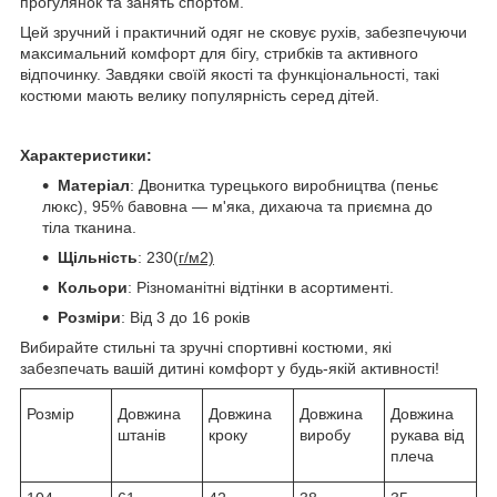
прогулянок та занять спортом.
Цей зручний і практичний одяг не сковує рухів, забезпечуючи
максимальний комфорт для бігу, стрибків та активного
відпочинку. Завдяки своїй якості та функціональності, такі
костюми мають велику популярність серед дітей.
Характеристики:
Матеріал
: Двонитка турецького виробництва (пеньє
люкс), 95% бавовна — м'яка, дихаюча та приємна до
тіла тканина.
Щільність
: 230(
г/м2)
Кольори
: Різноманітні відтінки в асортименті.
Розміри
: Від 3 до 16 років
Вибирайте стильні та зручні спортивні костюми, які
забезпечать вашій дитині комфорт у будь-якій активності!
Розмір
Довжина
Довжина
Довжина
Довжина
штанів
кроку
виробу
рукава від
плеча