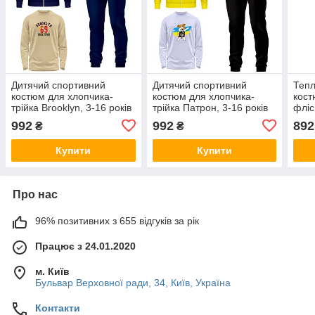
Дитячий спортивний
Дитячий спортивний
Тепл
костюм для хлопчика-
костюм для хлопчика-
кост
трійка Brooklyn, 3-16 років
трійка Патрон, 3-16 років
фліс
рокі
992
992
892
₴
₴
Купити
Купити
Про нас
96% позитивних з 655 відгуків за рік
Працює з 24.01.2020
м. Київ
Бульвар Верховної ради, 34, Київ, Україна
Контакти