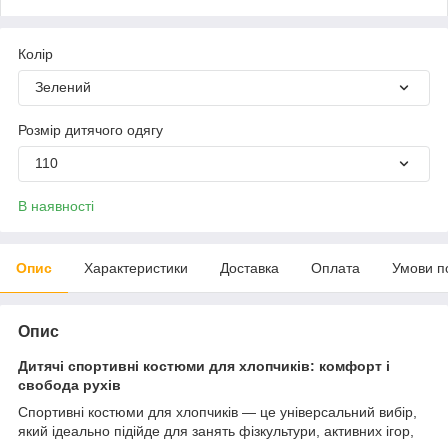
Колір
Зелений
Розмір дитячого одягу
110
В наявності
Опис
Характеристики
Доставка
Оплата
Умови п
Опис
Дитячі спортивні костюми для хлопчиків: комфорт і
свобода рухів
Спортивні костюми для хлопчиків — це універсальний вибір,
який ідеально підійде для занять фізкультури, активних ігор,