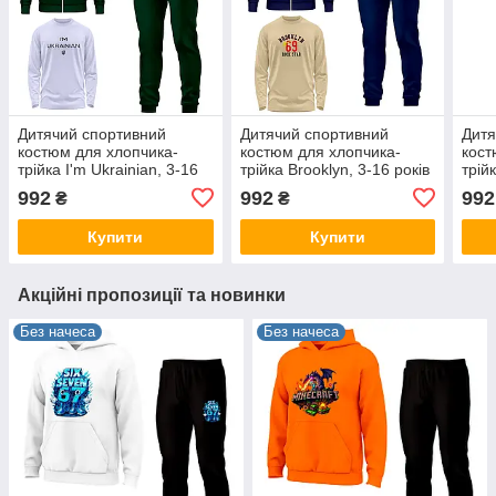
Дитячий спортивний
Дитячий спортивний
Дитя
костюм для хлопчика-
костюм для хлопчика-
кост
трійка I'm Ukrainian, 3-16
трійка Brooklyn, 3-16 років
трій
років
992
992
992
₴
₴
Купити
Купити
Акційні пропозиції та новинки
Без начеса
Без начеса