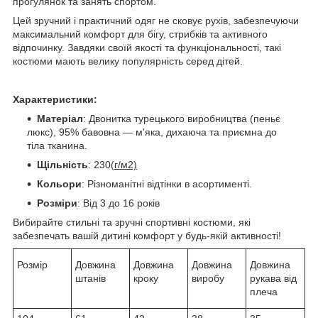
прогулянок та занять спортом.
Цей зручний і практичний одяг не сковує рухів, забезпечуючи
максимальний комфорт для бігу, стрибків та активного
відпочинку. Завдяки своїй якості та функціональності, такі
костюми мають велику популярність серед дітей.
Характеристики:
Матеріал
: Двонитка турецького виробництва (пеньє
люкс), 95% бавовна — м'яка, дихаюча та приємна до
тіла тканина.
Щільність
: 230(
г/м2)
Кольори
: Різноманітні відтінки в асортименті.
Розміри
: Від 3 до 16 років
Вибирайте стильні та зручні спортивні костюми, які
забезпечать вашій дитині комфорт у будь-якій активності!
Розмір
Довжина
Довжина
Довжина
Довжина
штанів
кроку
виробу
рукава від
плеча