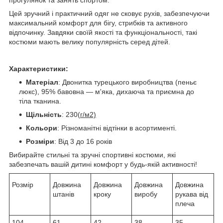
Цей зручний і практичний одяг не сковує рухів, забезпечуючи
максимальний комфорт для бігу, стрибків та активного
відпочинку. Завдяки своїй якості та функціональності, такі
костюми мають велику популярність серед дітей.
Характеристики:
Матеріал
: Двонитка турецького виробництва (пеньє
люкс), 95% бавовна — м'яка, дихаюча та приємна до
тіла тканина.
Щільність
: 230(
г/м2)
Кольори
: Різноманітні відтінки в асортименті.
Розміри
: Від 3 до 16 років
Вибирайте стильні та зручні спортивні костюми, які
забезпечать вашій дитині комфорт у будь-якій активності!
Розмір
Довжина
Довжина
Довжина
Довжина
штанів
кроку
виробу
рукава від
плеча
104
61
42
38
35