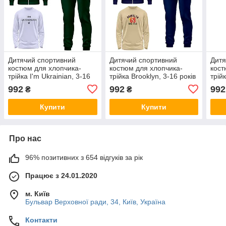
Дитячий спортивний
Дитячий спортивний
Дитя
костюм для хлопчика-
костюм для хлопчика-
кост
трійка I'm Ukrainian, 3-16
трійка Brooklyn, 3-16 років
трій
років
992
992
992
₴
₴
Купити
Купити
Про нас
96% позитивних з 654 відгуків за рік
Працює з 24.01.2020
м. Київ
Бульвар Верховної ради, 34, Київ, Україна
Контакти