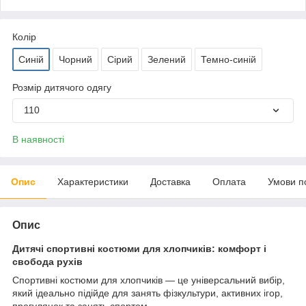
Колір
Синій
Чорний
Сірий
Зелений
Темно-синій
Розмір дитячого одягу
110
В наявності
Опис
Характеристики
Доставка
Оплата
Умови п
Опис
Дитячі спортивні костюми для хлопчиків: комфорт і
свобода рухів
Спортивні костюми для хлопчиків — це універсальний вибір,
який ідеально підійде для занять фізкультури, активних ігор,
прогулянок та занять спортом.