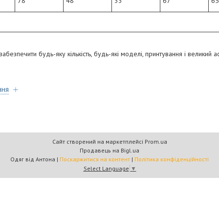
78
48
33
67
65
безпечити будь-яку кількість, будь-які моделі, принтування і великий а
ння
Сайт створений на маркетплейсі
Prom.ua
Продавець на Bigl.ua
Одяг від Антона |
Поскаржитися на контент
|
Політика конфіденційності
Select Language
▼