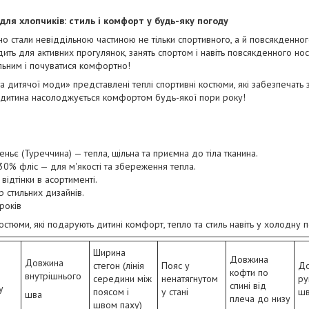
для хлопчиків: стиль і комфорт у будь-яку погоду
о стали невіддільною частиною не тільки спортивного, а й повсякденно
дить для активних прогулянок, занять спортом і навіть повсякденного нос
льним і почуватися комфортно!
а дитячої моди» представлені теплі спортивні костюми, які забезпечать 
а дитина насолоджується комфортом будь-якої пори року!
пеньє (Туреччина) — тепла, щільна та приємна до тіла тканина.
30% фліс — для м'якості та збереження тепла.
і відтінки в асортименті.
р стильних дизайнів.
 років
остюми, які подарують дитині комфорт, тепло та стиль навіть у холодну 
Ширина
Довжина
Довжина
стегон (лінія
Пояс у
До
кофти по
внутрішнього
середини між
ненатягнутом
ру
спині від
у
поясом і
у стані
шв
шва
плеча до низу
швом паху)