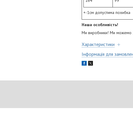
164
99
+-1см допустима похибка
Наша особливість!
Ми виробники! Ми можемо за
Характеристики
Інформація для замовле