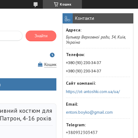
Кошик
Контакти
Знайти
Бульвар Верховної ради, 34, Київ,
Україна
+380 (93) 230-34-37
Кошик
+380 (93) 230-34-37
н
https://ot-antoshki.com.ua/ua/
тивний костюм для
entoni.boyko@gmail.com
Патрон, 4-16 років
+380932303437