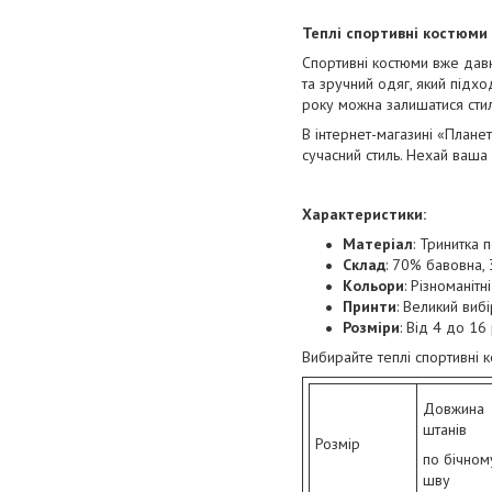
Теплі спортивні костюми 
Спортивні костюми вже давн
та зручний одяг, який підхо
року можна залишатися сти
В інтернет-магазині «Планет
сучасний стиль. Нехай ваш
Характеристики:
Матеріал
: Тринитка 
Склад
: 70% бавовна, 
Кольори
: Різноманітн
Принти
: Великий вибі
Розміри
: Від 4 до 16
Вибирайте теплі спортивні к
Довжина
штанів
Розмір
по бічном
шву