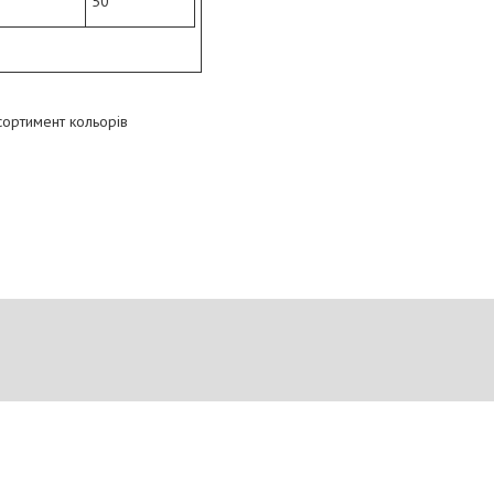
50
сортимент кольорів