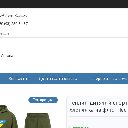
34, Київ, Україна
80 (93) 230-34-37
 Антона
Контакти
Доставка та оплата
Повернення та обмі
Топ продаж
Теплий дитячий спор
хлопчика на флісі Пес 
В наявності