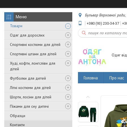
Бульвар Верховної ради, 
+380 (93) 230-34-37
+3
Товари
Одяг для дорослих
Спортивні костюми для дітей
Спортивні штани для дітей
Одяг від
Худі, кофти, лонгсліви для
дітей
Головна
Про нас
Футболки для детей
Літні костюми для дітей
Шорти, лосіни для дітей
Піжами для сну дитячі
Образци
Контакти