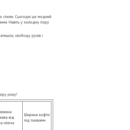
го стилю. Сьогодні це модний
іння. Навіть у холодну пору
затишок, свободу рухів і
пору року!
вжина
Ширина кофти
кава від
під пахвами
а плеча