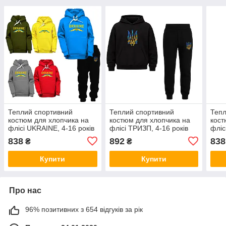
Теплий спортивний
Теплий спортивний
Тепл
костюм для хлопчика на
костюм для хлопчика на
кост
флісі UKRAINE, 4-16 років
флісі ТРИЗП, 4-16 років
фліс
838
892
838
₴
₴
Купити
Купити
Про нас
96% позитивних з 654 відгуків за рік