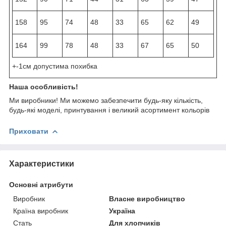
158
95
74
48
33
65
62
49
164
99
78
48
33
67
65
50
+-1см допустима похибка
Наша особливість!
Ми виробники! Ми можемо забезпечити будь-яку кількість,
будь-які моделі, принтування і великий асортимент кольорів
Приховати
Характеристики
Основні атрибути
Виробник
Власне виробництво
Країна виробник
Україна
Стать
Для хлопчиків