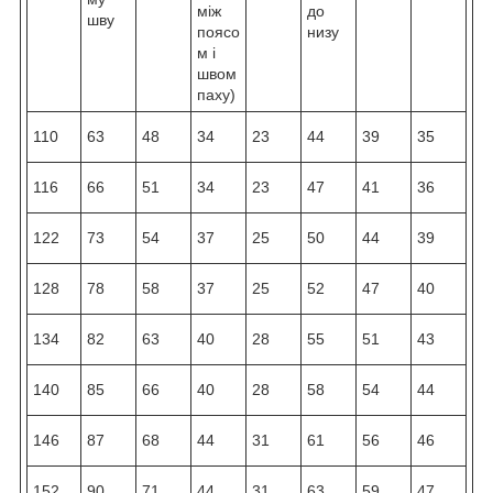
між
до
шву
поясо
низу
м і
швом
паху)
110
63
48
34
23
44
39
35
116
66
51
34
23
47
41
36
122
73
54
37
25
50
44
39
128
78
58
37
25
52
47
40
134
82
63
40
28
55
51
43
140
85
66
40
28
58
54
44
146
87
68
44
31
61
56
46
152
90
71
44
31
63
59
47