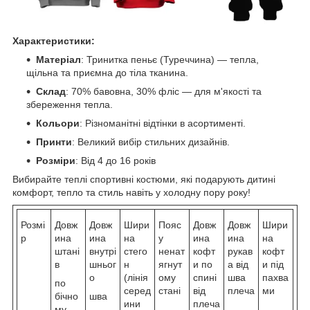
Характеристики:
Матеріал
: Тринитка пеньє (Туреччина) — тепла,
щільна та приємна до тіла тканина.
Склад
: 70% бавовна, 30% фліс — для м'якості та
збереження тепла.
Кольори
: Різноманітні відтінки в асортименті.
Принти
: Великий вибір стильних дизайнів.
Розміри
: Від 4 до 16 років
Вибирайте теплі спортивні костюми, які подарують дитині
комфорт, тепло та стиль навіть у холодну пору року!
Розмі
Довж
Довж
Шири
Пояс
Довж
Довж
Шири
р
ина
ина
на
у
ина
ина
на
штані
внутрі
стего
ненат
кофт
рукав
кофт
в
шньог
н
ягнут
и по
а від
и під
о
(лінія
ому
спині
шва
пахва
по
серед
стані
від
плеча
ми
бічно
шва
ини
плеча
му