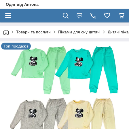
Одяг від Антона
Товари та послуги
Піжами для сну дитячі
Дитячі піж
Топ продажів