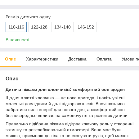
Розмір дитячого одягу
110-116
122-128
134-140
146-152
В наявності
Опис
Характеристики
Доставка
Оплата
Умови п
Опис
Дитяча піжама для хлопчиків: комфортний сон щодня
Щодня в житті хлопчика — це нова пригода, і навіть уві сні
маленькі дослідники й далі підкорюють світ. Вночі важливо
набратися сил і енергії для нового дня, а комфортний сон
безпосередньо впливає на самопочуття та розвиток дитини.
Правильно підібрана піжама відіграє ключову роль у створенні
затишку та розслаблювальній атмосфері. Вона має бути
м'якою, приємною до тіла та не сковувати рухів, щоб малюк