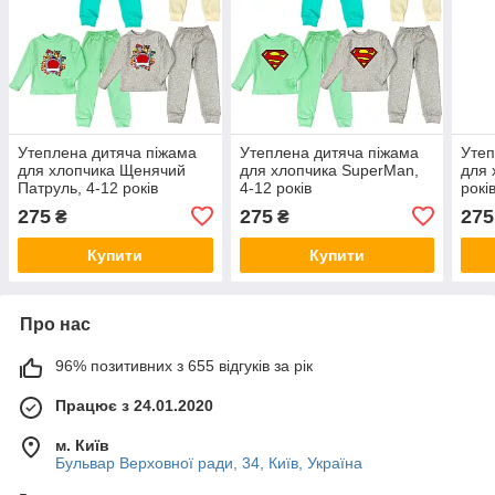
Утеплена дитяча піжама
Утеплена дитяча піжама
Утеп
для хлопчика Щенячий
для хлопчика SuperMan,
для 
Патруль, 4-12 років
4-12 років
рокі
275
275
275
₴
₴
Купити
Купити
Про нас
96% позитивних з 655 відгуків за рік
Працює з 24.01.2020
м. Київ
Бульвар Верховної ради, 34, Київ, Україна