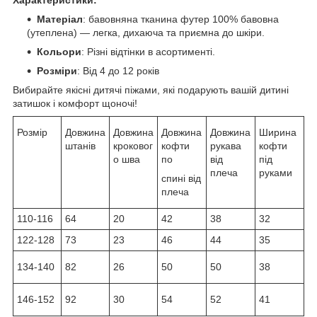
Матеріал
: бавовняна тканина футер 100% бавовна
(утеплена) — легка, дихаюча та приємна до шкіри.
Кольори
: Різні відтінки в асортименті.
Розміри
: Від 4 до 12 років
Вибирайте якісні дитячі піжами, які подарують вашій дитині
затишок і комфорт щоночі!
Розмір
Довжина
Довжина
Довжина
Довжина
Ширина
штанів
кроковог
кофти
рукава
кофти
о шва
по
від
під
плеча
руками
спині від
плеча
110-116
64
20
42
38
32
122-128
73
23
46
44
35
134-140
82
26
50
50
38
146-152
92
30
54
52
41