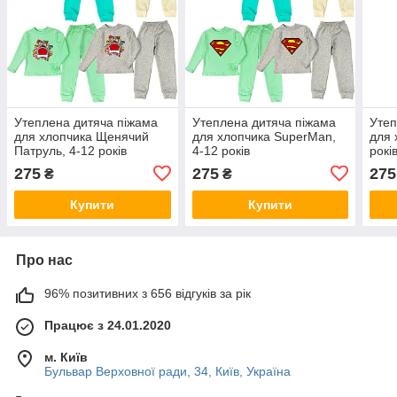
Утеплена дитяча піжама
Утеплена дитяча піжама
Утеп
для хлопчика Щенячий
для хлопчика SuperMan,
для 
Патруль, 4-12 років
4-12 років
рокі
275
275
275
₴
₴
Купити
Купити
Про нас
96% позитивних з 656 відгуків за рік
Працює з 24.01.2020
м. Київ
Бульвар Верховної ради, 34, Київ, Україна