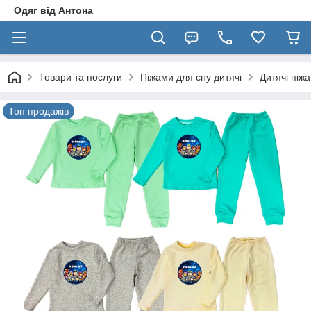
Одяг від Антона
Товари та послуги
Піжами для сну дитячі
Дитячі піж
Топ продажів