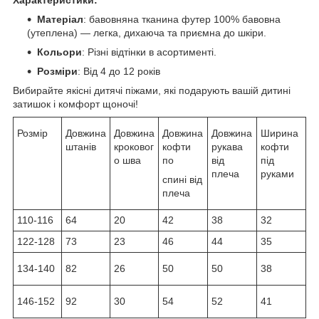
Матеріал
: бавовняна тканина футер 100% бавовна
(утеплена) — легка, дихаюча та приємна до шкіри.
Кольори
: Різні відтінки в асортименті.
Розміри
: Від 4 до 12 років
Вибирайте якісні дитячі піжами, які подарують вашій дитині
затишок і комфорт щоночі!
Розмір
Довжина
Довжина
Довжина
Довжина
Ширина
штанів
кроковог
кофти
рукава
кофти
о шва
по
від
під
плеча
руками
спині від
плеча
110-116
64
20
42
38
32
122-128
73
23
46
44
35
134-140
82
26
50
50
38
146-152
92
30
54
52
41