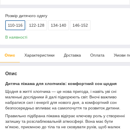
Розмір дитячого одягу
110-116
122-128
134-140
146-152
В наявності
Опис
Характеристики
Доставка
Оплата
Умови п
Опис
Дитяча піжама для хлопчиків: комфортний сон щодня
Щодня в житті хлопчика — це нова пригода, і навіть уві сні
маленькі дослідники й далі підкорюють світ. Вночі важливо
набратися сил і енергії для нового дня, а комфортний сон
безпосередньо впливає на самопочуття та розвиток дитини.
Правильно підібрана піжама відіграє ключову роль у створенні
затишку та розслаблювальній атмосфері. Вона має бути
м'якою, приємною до тіла та не сковувати рухів, щоб малюк