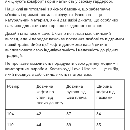
які цінують комфорт і оригінальність у своєму гардеробі.
Наші худі виготовлені з якісної бавовни, що забезпечує
м'якість і приємні тактильні відчуття. Бавовна — це
натуральний матеріал, який дає шкірі дихати, що особливо
важливо для активних ігор і повсякденного носіння.
Дизайн із написом Love Ukraine не тільки має стильний
вигляд, але й передає важливе послання любові та підтримки
нашій країні. Вибір цієї кофти допоможе вашій дитині
висловлювати свою індивідуальність і належність до рідних
традицій.
Не проґавте можливість порадувати свою дитину модним і
комфортним виробом. Кофта-худі Love Ukraine — це вибір,
який поєднує в собі стиль, якість і патріотизм.
Розмір
Довжина
Довжина
Ширина
кофти по
рукава від
кофти під
спині від
шва плеча
пахвами
плеча до низу
104
42
37
34
110
44
39
35