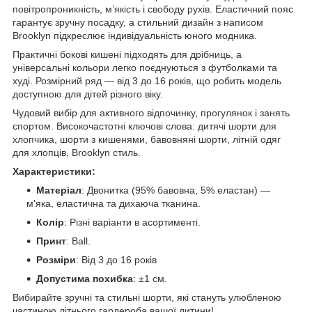
повітропроникність, м’якість і свободу рухів. Еластичний пояс
гарантує зручну посадку, а стильний дизайн з написом
Brooklyn підкреслює індивідуальність юного модника.
Практичні бокові кишені підходять для дрібниць, а
універсальні кольори легко поєднуються з футболками та
худі. Розмірний ряд — від 3 до 16 років, що робить модель
доступною для дітей різного віку.
Чудовий вибір для активного відпочинку, прогулянок і занять
спортом. Високочастотні ключові слова: дитячі шорти для
хлопчика, шорти з кишенями, бавовняні шорти, літній одяг
для хлопців, Brooklyn стиль.
Характеристики:
Матеріал
: Двонитка (95% бавовна, 5% еластан) —
м'яка, еластична та дихаюча тканина.
Колір
: Різні варіанти в асортименті.
Принт
: Ball.
Розміри
: Від 3 до 16 років
Допустима похибка
: ±1 см.
Вибирайте зручні та стильні шорти, які стануть улюбленою
частиною літнього гардероба вашої дитини!