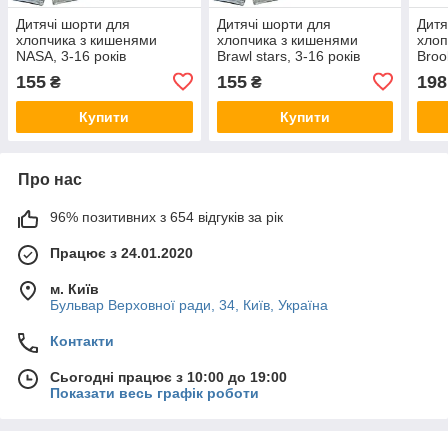
Дитячі шорти для
Дитячі шорти для
Дитя
хлопчика з кишенями
хлопчика з кишенями
хлоп
NASA, 3-16 років
Brawl stars, 3-16 років
Broo
155
155
198
₴
₴
Купити
Купити
Про нас
96% позитивних з 654 відгуків за рік
Працює з 24.01.2020
м. Київ
Бульвар Верховної ради, 34, Київ, Україна
Контакти
Сьогодні працює з 10:00 до 19:00
Показати весь графік роботи