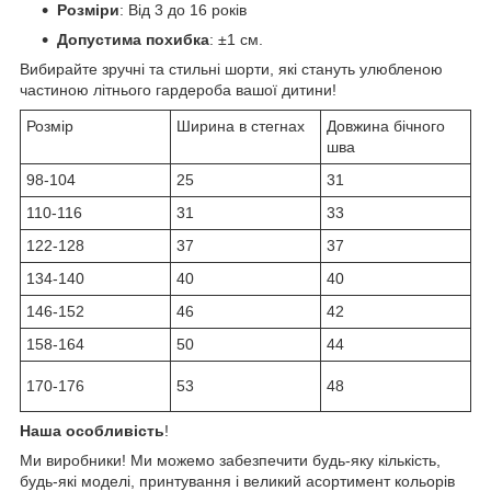
Розміри
: Від 3 до 16 років
Допустима похибка
: ±1 см.
Вибирайте зручні та стильні шорти, які стануть улюбленою
частиною літнього гардероба вашої дитини!
Розмір
Ширина в стегнах
Довжина бічного
шва
98-104
25
31
110-116
31
33
122-128
37
37
134-140
40
40
146-152
46
42
158-164
50
44
170-176
53
48
Наша особливість
!
Ми виробники! Ми можемо забезпечити будь-яку кількість,
будь-які моделі, принтування і великий асортимент кольорів