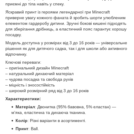
приємні до тіла навіть у спеку.
Яскравий принт із героями легендарної гри Minecraft
приверне увагу кожного фаната й зробить шорти улюбленим
елементом гардеробу дитини. Зручні бокові кишені підходять
для зберігання дрібниць, а еластичний пояс гарантує хорошу
посадку.
Модель доступна у розмірах від 3 до 16 років — універсальне
рішення як для дитячого садка, так і для школи або активного
відпочинку.
Ключові переваги:
– оригінальний дизайн Minecraft
– натуральний дихаючий матеріал
– чудова посадка та свобода рухів
– міцність і зносостійкість
– широкий розмірний ряд від 3 до 16 років
Характеристики:
Матеріал
: Двонитка (95% бавовна, 5% еластан) —
м'яка, еластична та дихаюча тканина.
Колір
: Різні варіанти в асортименті.
Принт
: Ball.