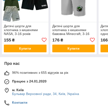
Дитячі шорти для
Дитячі шорти для
Дитя
хлопчика з кишенями
хлопчика з кишенями
хлоп
NASA, 3-16 років
бавовна Minecraft, 3-16
одно
років
155
176
166
₴
₴
Купити
Купити
Про нас
96% позитивних з 655 відгуків за рік
Працює з 24.01.2020
м. Київ
Бульвар Верховної ради, 34, Київ, Україна
Контакти