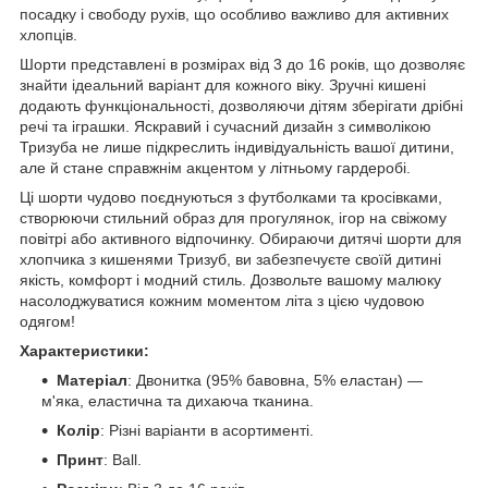
посадку і свободу рухів, що особливо важливо для активних
хлопців.
Шорти представлені в розмірах від 3 до 16 років, що дозволяє
знайти ідеальний варіант для кожного віку. Зручні кишені
додають функціональності, дозволяючи дітям зберігати дрібні
речі та іграшки. Яскравий і сучасний дизайн з символікою
Тризуба не лише підкреслить індивідуальність вашої дитини,
але й стане справжнім акцентом у літньому гардеробі.
Ці шорти чудово поєднуються з футболками та кросівками,
створюючи стильний образ для прогулянок, ігор на свіжому
повітрі або активного відпочинку. Обираючи дитячі шорти для
хлопчика з кишенями Тризуб, ви забезпечуєте своїй дитині
якість, комфорт і модний стиль. Дозвольте вашому малюку
насолоджуватися кожним моментом літа з цією чудовою
одягом!
Характеристики:
Матеріал
: Двонитка (95% бавовна, 5% еластан) —
м'яка, еластична та дихаюча тканина.
Колір
: Різні варіанти в асортименті.
Принт
: Ball.