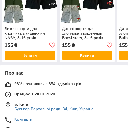
Дитячі шорти для
Дитячі шорти для
Дитя
хлопчика з кишенями
хлопчика з кишенями
хлоп
NASA, 3-16 років
Brawl stars, 3-16 років
Bulls
155
155
155
₴
₴
Купити
Купити
Про нас
96% позитивних з 654 відгуків за рік
Працює з 24.01.2020
м. Київ
Бульвар Верховної ради, 34, Київ, Україна
Контакти