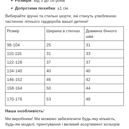
Розміри
: Від 3 до 16 років
Допустима похибка
: ±1 см.
Вибирайте зручні та стильні шорти, які стануть улюбленою
частиною літнього гардероба вашої дитини!
Розмір
Ширина в стегнах
Довжина бічного
шва
98-104
25
31
110-116
31
33
122-128
37
37
134-140
40
40
146-152
46
42
158-164
50
44
170-176
53
48
Наша особливість
!
Ми виробники! Ми можемо забезпечити будь-яку кількість,
будь-які моделі, принтування і великий асортимент кольорів