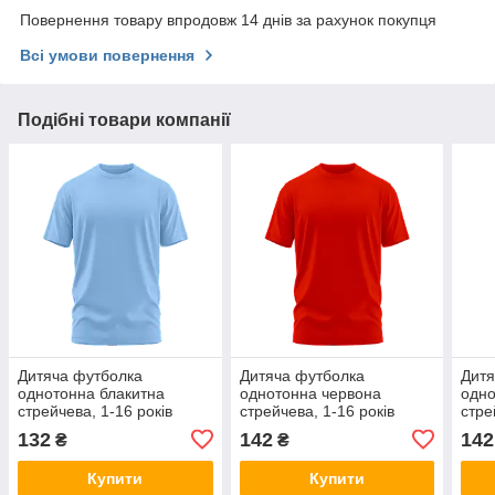
Повернення товару впродовж 14 днів за рахунок покупця
Всі умови повернення
Подібні товари компанії
Дитяча футболка
Дитяча футболка
Дитя
однотонна блакитна
однотонна червона
одн
стрейчева, 1-16 років
стрейчева, 1-16 років
стре
132
142
142
₴
₴
Купити
Купити