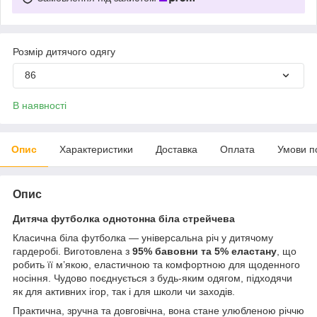
Розмір дитячого одягу
86
В наявності
Опис
Характеристики
Доставка
Оплата
Умови п
Опис
Дитяча футболка однотонна біла стрейчева
Класична біла футболка — універсальна річ у дитячому
гардеробі. Виготовлена з
95% бавовни та 5% еластану
, що
робить її м’якою, еластичною та комфортною для щоденного
носіння. Чудово поєднується з будь-яким одягом, підходячи
як для активних ігор, так і для школи чи заходів.
Практична, зручна та довговічна, вона стане улюбленою річчю