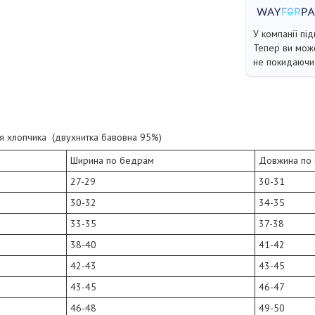
У компанії під
Тепер ви може
не покидаючи 
ля хлопчика (двухнитка бавовна 95%)
Ширина по бедрам
Довжина по
27-29
30-31
30-32
34-35
33-35
37-38
38-40
41-42
42-43
43-45
43-45
46-47
46-48
49-50