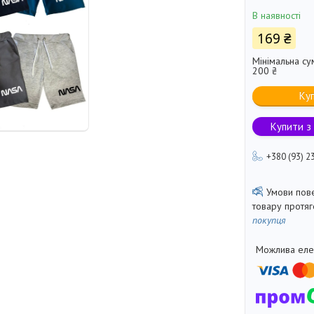
В наявності
169 ₴
Мінімальна су
200 ₴
Ку
Купити з
+380 (93) 2
товару протя
покупця