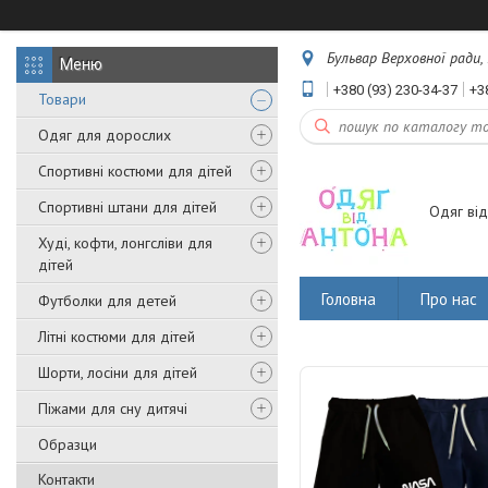
Бульвар Верховної ради, 
+380 (93) 230-34-37
+3
Товари
Одяг для дорослих
Спортивні костюми для дітей
Спортивні штани для дітей
Одяг від
Худі, кофти, лонгсліви для
дітей
Головна
Про нас
Футболки для детей
Літні костюми для дітей
Шорти, лосіни для дітей
Піжами для сну дитячі
Образци
Контакти