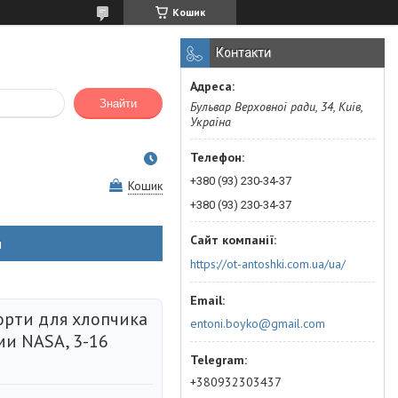
Кошик
Контакти
Знайти
Бульвар Верховної ради, 34, Київ,
Україна
+380 (93) 230-34-37
Кошик
+380 (93) 230-34-37
н
https://ot-antoshki.com.ua/ua/
орти для хлопчика
entoni.boyko@gmail.com
ми NASA, 3-16
+380932303437