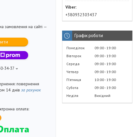
+380932303437
ма замовлення на сайті —
Графік роботи
пити
Понеділок
09:00
19:00
Вівторок
09:00
19:00
Середа
09:00
19:00
30-34-37
Четвер
09:00
19:00
Пʼятниця
10:00
19:00
повернення
Субота
09:00
19:00
гом 14 днів
за рахунок
Неділя
Вихідний