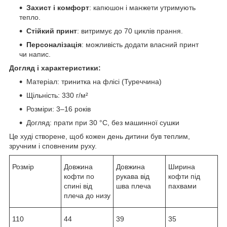
Захист і комфорт
: капюшон і манжети утримують
тепло.
Стійкий принт
: витримує до 70 циклів прання.
Персоналізація
: можливість додати власний принт
чи напис.
Догляд і характеристики:
Матеріал: тринитка на флісі (Туреччина)
Щільність: 330 г/м²
Розміри: 3–16 років
Догляд: прати при 30 °C, без машинної сушки
Це худі створене, щоб кожен день дитини був теплим,
зручним і сповненим руху.
Розмір
Довжина
Довжина
Ширина
кофти по
рукава від
кофти під
спині від
шва плеча
пахвами
плеча до низу
110
44
39
35