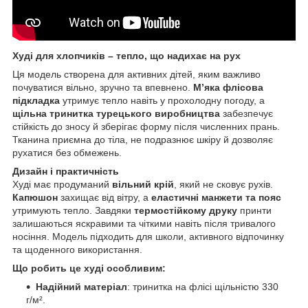
Худі для хлопчиків – тепло, що надихає на рух
Ця модель створена для активних дітей, яким важливо
почуватися вільно, зручно та впевнено.
М’яка флісова
підкладка
утримує тепло навіть у прохолодну погоду, а
щільна тринитка турецького виробництва
забезпечує
стійкість до зносу й зберігає форму після численних прань.
Тканина приємна до тіла, не подразнює шкіру й дозволяє
рухатися без обмежень.
Дизайн і практичність
Худі має продуманий
вільний крій
, який не сковує рухів.
Капюшон
захищає від вітру, а
еластичні манжети та пояс
утримують тепло. Завдяки
термостійкому друку
принти
залишаються яскравими та чіткими навіть після тривалого
носіння. Модель підходить для школи, активного відпочинку
та щоденного використання.
Що робить це худі особливим:
Надійний матеріал
: тринитка на флісі щільністю 330
г/м².