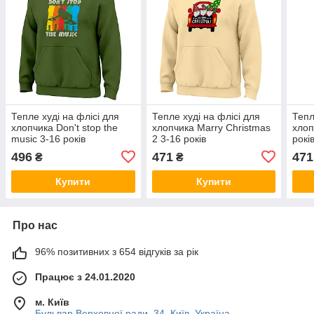
Тепле худі на флісі для
Тепле худі на флісі для
Тепл
хлопчика Don't stop the
хлопчика Marry Christmas
хлоп
music 3-16 років
2 3-16 років
рокі
496
471
471
₴
₴
Купити
Купити
Про нас
96% позитивних з 654 відгуків за рік
Працює з 24.01.2020
м. Київ
Бульвар Верховної ради, 34, Київ, Україна