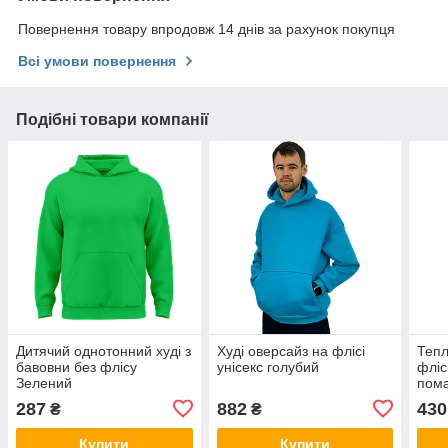
Повернення товару впродовж 14 днів за рахунок покупця
Всі умови повернення
Подібні товари компанії
Дитячий однотонний худі з
Худі оверсайз на флісі
Тепл
бавовни без флісу
унісекс голубий
фліс
Зелений
пома
287
882
430
₴
₴
Купити
Купити