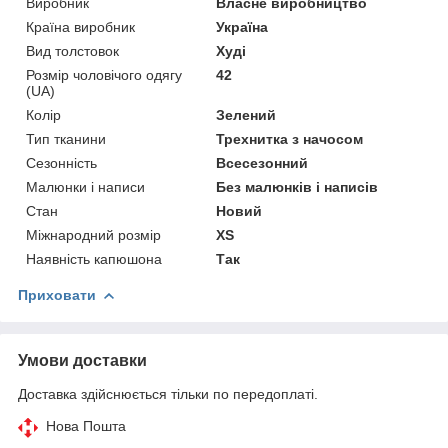
Виробник
Власне виробництво
Країна виробник
Україна
Вид толстовок
Худі
Розмір чоловічого одягу
42
(UA)
Колір
Зелений
Тип тканини
Трехнитка з начосом
Сезонність
Всесезонний
Малюнки і написи
Без малюнків і написів
Стан
Новий
Міжнародний розмір
XS
Наявність капюшона
Так
Приховати
Умови доставки
Доставка здійснюється тільки по передоплаті.
Нова Пошта