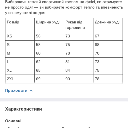
Вибираючи теплий спортивний костюм на флісі, ви отримуєте
не просто одяг — ви вибираєте комфорт, тепло та впевненість
у своєму стилі щодня.
Розмір
Ширина худі
Рукав від
Довжина худі
горловини
XS
56
73
67
S
58
75
68
M
60
78
70
L
62
81
73
XL
65
84
75
2XL
69
90
78
Приховати
Характеристики
Основні