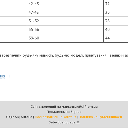
42-43
32
47-48
35
51-52
38
55-56
40
59-60
44
безпечити будь-яку кількість, будь-які моделі, принтування і великий а
ння
Сайт створений на маркетплейсі
Prom.ua
Продавець на Bigl.ua
Одяг від Антона |
Поскаржитися на контент
|
Політика конфіденційності
Select Language
▼