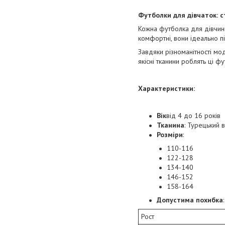
Футболки для дівчаток: с
Кожна футболка для дівчинк
комфортні, вони ідеально п
Завдяки різноманітності мо
якісні тканини роблять ці 
Характеристики:
Вік
від 4 до 16 років
Тканина
: Турецький 
Розміри
:
110-116
122-128
134-140
146-152
158-164
Допустима похибка
Рост