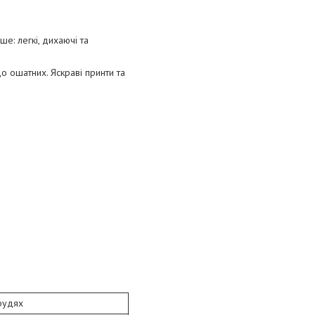
е: легкі, дихаючі та
о ошатних. Яскраві принти та
рудях