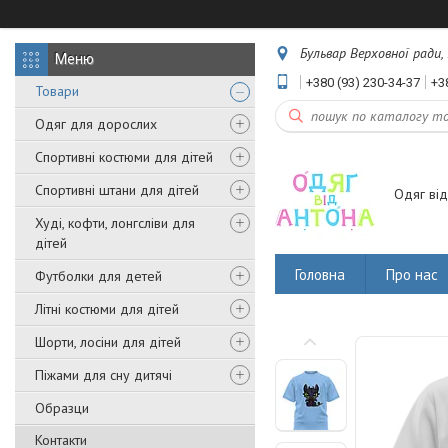
Бульвар Верховної ради, 
+380 (93) 230-34-37
+3
Товари
Одяг для дорослих
Спортивні костюми для дітей
Спортивні штани для дітей
Одяг від
Худі, кофти, лонгсліви для
дітей
Головна
Про нас
Футболки для детей
Літні костюми для дітей
Шорти, лосіни для дітей
Піжами для сну дитячі
Образци
Контакти