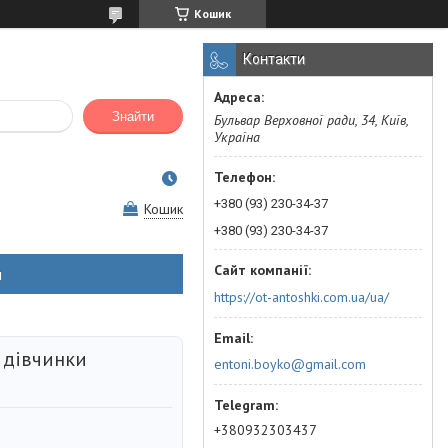
Кошик
Контакти
Знайти
Бульвар Верховної ради, 34, Київ,
Україна
+380 (93) 230-34-37
Кошик
+380 (93) 230-34-37
н
https://ot-antoshki.com.ua/ua/
 дівчинки
entoni.boyko@gmail.com
+380932303437