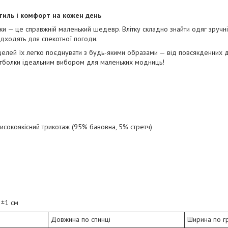
тиль і комфорт на кожен день
и — це справжній маленький шедевр. Влітку складно знайти одяг зручніш
ідходять для спекотної погоди.
делей їх легко поєднувати з будь-якими образами — від повсякденних д
футболки ідеальним вибором для маленьких модниць!
високоякісний трикотаж (95% бавовна, 5% стретч)
: ±1 см
Довжина по спинці
Ширина по г